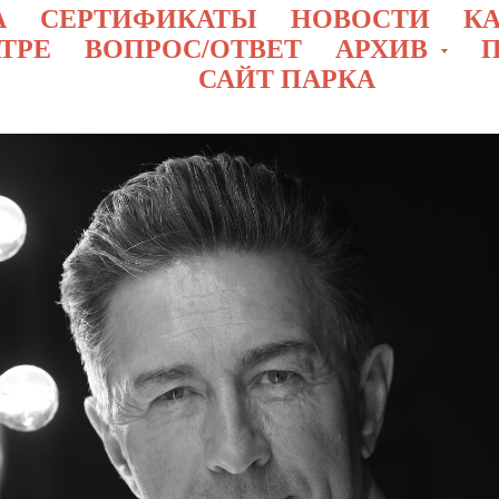
А
СЕРТИФИКАТЫ
НОВОСТИ
КА
АТРЕ
ВОПРОС/ОТВЕТ
АРХИВ
САЙТ ПАРКА