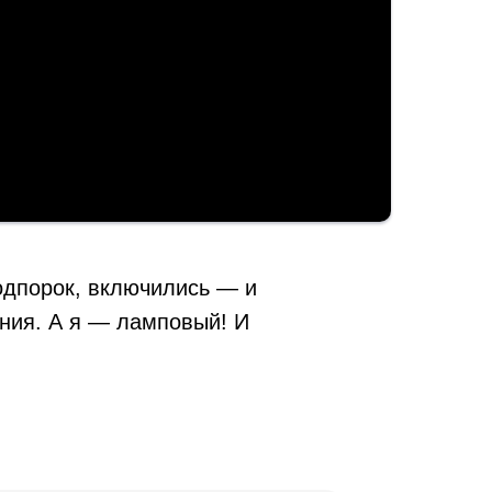
одпорок, включились — и
ния. А я — ламповый! И