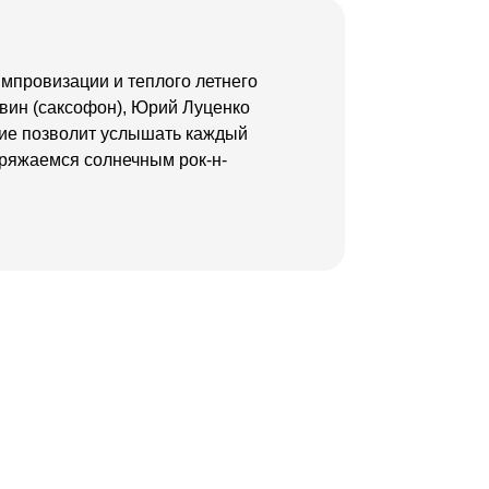
импровизации и теплого летнего
вин (саксофон), Юрий Луценко
ние позволит услышать каждый
аряжаемся солнечным рок-н-