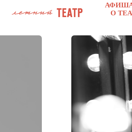
АФИШ
О ТЕ