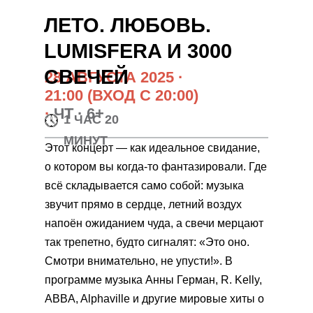
ЛЕТО. ЛЮБОВЬ.
LUMISFERA И 3000
СВЕЧЕЙ
28 АВГУСТА 2025
·
21
:00 (ВХОД С 20:00)
·
ЧТ · 6+
1 ЧАС 20
МИНУТ
Этот концерт — как идеальное свидание,
о котором вы когда-то фантазировали. Где
всё складывается само собой: музыка
звучит прямо в сердце, летний воздух
напоён ожиданием чуда, а свечи мерцают
так трепетно, будто сигналят: «Это оно.
Смотри внимательно, не упусти!». В
программе музыка Анны Герман, R. Kelly,
ABBA, Alphaville и другие мировые хиты о