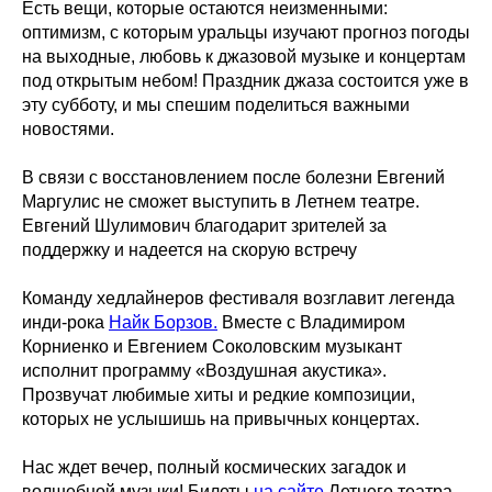
Есть вещи, которые остаются неизменными:
оптимизм, с которым уральцы изучают прогноз погоды
на выходные, любовь к джазовой музыке и концертам
под открытым небом! Праздник джаза состоится уже в
эту субботу, и мы спешим поделиться важными
новостями.
В связи с восстановлением после болезни
Евгений
Маргулис не сможет выступить в Летнем театре.
Евгений Шулимович благодарит зрителей за
поддержку и надеется на скорую встречу
Команду хедлайнеров фестиваля возглавит легенда
инди-рока
Найк Борзов
.
Вместе с Владимиром
Корниенко и Евгением Соколовским музыкант
исполнит программу «Воздушная акустика».
Прозвучат любимые хиты и редкие композиции,
которых не услышишь на привычных концертах.
Нас ждет вечер, полный космических загадок и
волшебной музыки! Билеты
на сайте
Летнего театра