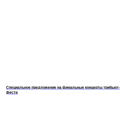
Специальное предложение на финальные концерты трибьют-
феста